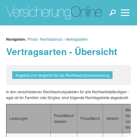
Navigation:
Privat
Rechtsschutz
Vertragsarten
Vertragsarten - Übersicht
Angebot und Vergleich für die Rechtsschutzversicherung
In den verschiedenen Rechtsschutzpaketen für alle Nichtselbstständigen -
egal ob für Familien ode Singles, sind folgende Rechtsgebiete abgedeckt:
Mieter
Privat/Beruf/
Vermie
Leistungen
Privat/Beruf
Verkehr
Verkehr
von
Wohnu