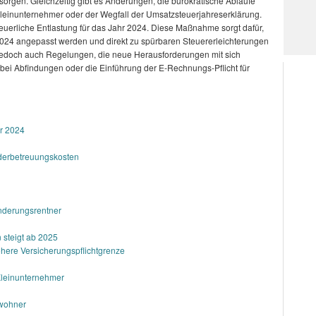
 sorgen. Gleichzeitig gibt es Änderungen, die bürokratische Abläufe
leinunternehmer oder der Wegfall der Umsatzsteuerjahreserklärung.
euerliche Entlastung für das Jahr 2024. Diese Maßnahme sorgt dafür,
2024 angepasst werden und direkt zu spürbaren Steuererleichterungen
 jedoch auch Regelungen, die neue Herausforderungen mit sich
 bei Abfindungen oder die Einführung der E-Rechnungs-Pflicht für
ür 2024
nderbetreuungskosten
nderungsrentner
 steigt ab 2025
here Versicherungspflichtgrenze
Kleinunternehmer
ewohner