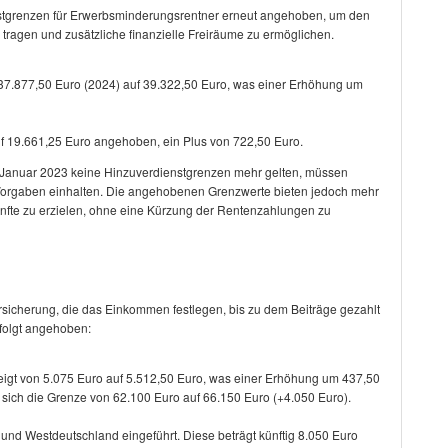
stgrenzen für Erwerbsminderungsrentner erneut angehoben, um den
agen und zusätzliche finanzielle Freiräume zu ermöglichen.
n 37.877,50 Euro (2024) auf 39.322,50 Euro, was einer Erhöhung um
f 19.661,25 Euro angehoben, ein Plus von 722,50 Euro.
1. Januar 2023 keine Hinzuverdienstgrenzen mehr gelten, müssen
Vorgaben einhalten. Die angehobenen Grenzwerte bieten jedoch mehr
künfte zu erzielen, ohne eine Kürzung der Rentenzahlungen zu
sicherung, die das Einkommen festlegen, bis zu dem Beiträge gezahlt
folgt angehoben:
igt von 5.075 Euro auf 5.512,50 Euro, was einer Erhöhung um 437,50
t sich die Grenze von 62.100 Euro auf 66.150 Euro (+4.050 Euro).
- und Westdeutschland eingeführt. Diese beträgt künftig 8.050 Euro