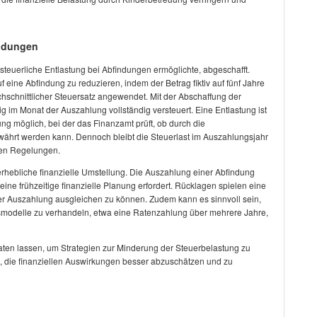
indungen
 steuerliche Entlastung bei Abfindungen ermöglichte, abgeschafft.
f eine Abfindung zu reduzieren, indem der Betrag fiktiv auf fünf Jahre
chschnittlicher Steuersatz angewendet. Mit der Abschaffung der
g im Monat der Auszahlung vollständig versteuert. Eine Entlastung ist
g möglich, bei der das Finanzamt prüft, ob durch die
ährt werden kann. Dennoch bleibt die Steuerlast im Auszahlungsjahr
igen Regelungen.
rhebliche finanzielle Umstellung. Die Auszahlung einer Abfindung
ine frühzeitige finanzielle Planung erfordert.
Rücklagen
spielen eine
der Auszahlung ausgleichen zu können. Zudem kann es sinnvoll sein,
smodelle zu verhandeln, etwa eine
Ratenzahlung
über mehrere Jahre,
eraten lassen, um Strategien zur Minderung der Steuerbelastung zu
n, die finanziellen Auswirkungen besser abzuschätzen und zu