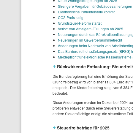
Neue Wohngeldregelungen ab 2025
Strengere Vorgaben für Gebäudesanierungen
Elektronische Patientenakte kommt
CO2-Preis steigt
Grundsteuer-Reform startet
Verbot von Amalgam-Füllungen ab 2025
Neuerungen durch das Bürokratieentlastungsg
Neuerungen im Gewerberaummietrecht
Änderungen beim Nachweis von Arbeitsbedi
Das Barrierefreiheitsstärkungsgesetz (BFSG) tri
Meldepflicht für elektronische Kassensysteme
Rückwirkende Entlastung: Steuerfreib
Die Bundesregierung hat eine Erhöhung der Steu
Grundfreibetrag wird von bisher 11.604 Euro auf
entspricht. Der Kinderfreibetrag steigt von 6.384
bedeutet.
Diese Änderungen werden im
Dezember 2024
au
profitieren entweder durch eine Steuererstattung 
andere Steuerpflichtige erfolgt die steuerliche E
Steuerfreibeträge für 2025