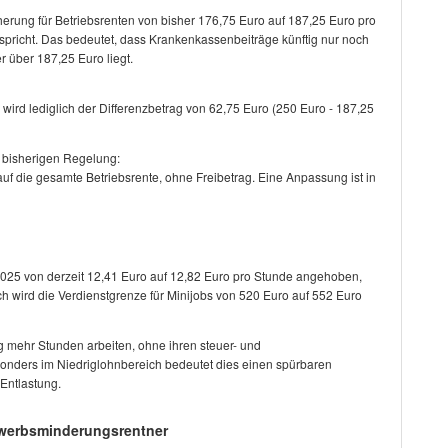
herung für Betriebsrenten von bisher 176,75 Euro auf 187,25 Euro pro
spricht. Das bedeutet, dass Krankenkassenbeiträge künftig nur noch
r über 187,25 Euro liegt.
wird lediglich der Differenzbetrag von 62,75 Euro (250 Euro - 187,25
r bisherigen Regelung:
t auf die gesamte Betriebsrente, ohne Freibetrag. Eine Anpassung ist in
2025 von derzeit 12,41 Euro auf 12,82 Euro pro Stunde angehoben,
ch wird die Verdienstgrenze für Minijobs von 520 Euro auf 552 Euro
 mehr Stunden arbeiten, ohne ihren steuer- und
esonders im
Niedriglohnbereich
bedeutet dies einen spürbaren
Entlastung.
rwerbsminderungsrentner