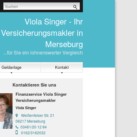
Viola Singer - Ihr
Versicherungsmakler in
Merseburg
...für Sie ein lohnenswerter Vergleich
Geldanlage
Kontakt
Kontaktieren Sie uns
Finanzservice Viola Singer
Versicherungsmakler
Viola Singer
Weißenfelser Str. 21
06217 Merseburg
03461/20 12 84
0162/3162032