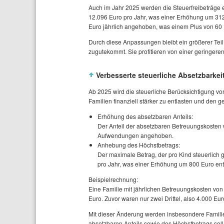
Auch im Jahr 2025 werden die Steuerfreibeträge 
12.096 Euro pro Jahr, was einer Erhöhung um 312 
Euro jährlich angehoben, was einem Plus von 60 E
Durch diese Anpassungen bleibt ein größerer Tei
zugutekommt. Sie profitieren von einer geringere
Verbesserte steuerliche Absetzbarke
Ab 2025 wird die steuerliche Berücksichtigung vo
Familien finanziell stärker zu entlasten und den
Erhöhung des absetzbaren Anteils:
Der Anteil der absetzbaren Betreuungskosten w
Aufwendungen angehoben.
Anhebung des Höchstbetrags:
Der maximale Betrag, der pro Kind steuerlich 
pro Jahr, was einer Erhöhung um 800 Euro ents
Beispielrechnung:
Eine Familie mit jährlichen Betreuungskosten vo
Euro. Zuvor waren nur zwei Drittel, also 4.000 Eur
Mit dieser Änderung werden insbesondere Familie
absetzbaren Anteils sowie des Höchstbetrags soll