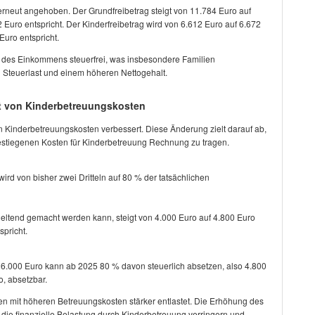
erneut angehoben. Der Grundfreibetrag steigt von 11.784 Euro auf
Euro entspricht. Der Kinderfreibetrag wird von 6.612 Euro auf 6.672
uro entspricht.
l des Einkommens steuerfrei, was insbesondere Familien
n Steuerlast und einem höheren Nettogehalt.
it von Kinderbetreuungskosten
n Kinderbetreuungskosten verbessert. Diese Änderung zielt darauf ab,
 gestiegenen Kosten für Kinderbetreuung Rechnung zu tragen.
ird von bisher zwei Dritteln auf 80 % der tatsächlichen
geltend gemacht werden kann, steigt von 4.000 Euro auf 4.800 Euro
pricht.
n 6.000 Euro kann ab 2025 80 % davon steuerlich absetzen, also 4.800
o, absetzbar.
n mit höheren Betreuungskosten stärker entlastet. Die Erhöhung des
 die finanzielle Belastung durch Kinderbetreuung verringern und