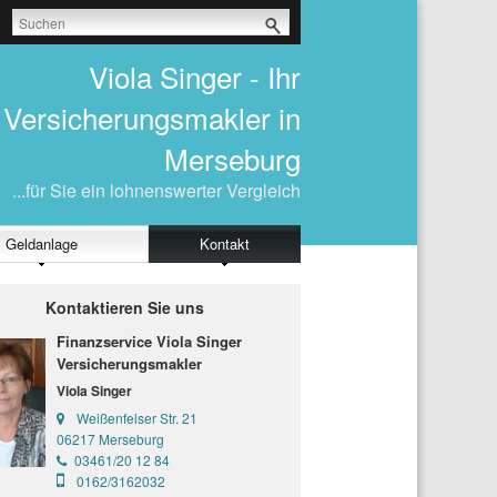
Viola Singer - Ihr
Versicherungsmakler in
Merseburg
...für Sie ein lohnenswerter Vergleich
Geldanlage
Kontakt
Kontaktieren Sie uns
Finanzservice Viola Singer
Versicherungsmakler
Viola Singer
Weißenfelser Str. 21
06217 Merseburg
03461/20 12 84
0162/3162032