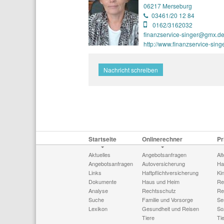
06217 Merseburg
03461/20 12 84
0162/3162032
finanzservice-singer@gmx.d
http://www.finanzservice-sing
Nachricht schreiben
Startseite
Onlinerechner
Pr
Aktuelles
Angebotsanfragen
Al
Angebotsanfragen
Autoversicherung
Haf
Links
Haftpflichtversicherung
Ki
Dokumente
Haus und Heim
Re
Analyse
Rechtsschutz
Re
Suche
Familie und Vorsorge
Se
Lexikon
Gesundheit und Reisen
So
Tiere
Ti