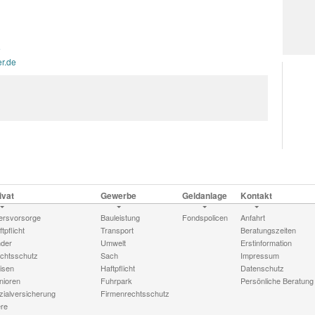
e
er.de
ivat
Gewerbe
Geldanlage
Kontakt
tersvorsorge
Bauleistung
Fondspolicen
Anfahrt
tpflicht
Transport
Beratungszeiten
nder
Umwelt
Erstinformation
chtsschutz
Sach
Impressum
isen
Haftpflicht
Datenschutz
nioren
Fuhrpark
Persönliche Beratung
zialversicherung
Firmenrechtsschutz
ere