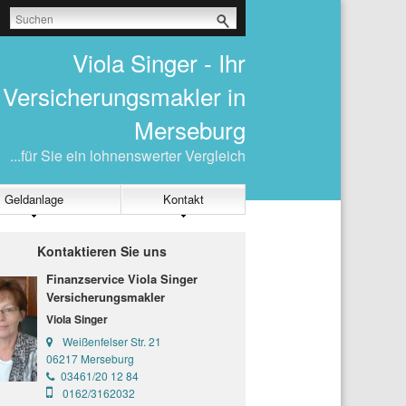
Viola Singer - Ihr
Versicherungsmakler in
Merseburg
...für Sie ein lohnenswerter Vergleich
Geldanlage
Kontakt
Kontaktieren Sie uns
Finanzservice Viola Singer
Versicherungsmakler
Viola Singer
Weißenfelser Str. 21
06217 Merseburg
03461/20 12 84
0162/3162032