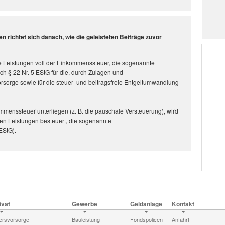
 richtet sich danach, wie die geleisteten Beiträge zuvor
die Leistungen voll der Einkommenssteuer, die sogenannte
nach
§ 22 Nr. 5 EStG
für die, durch Zulagen und
sorge sowie für die steuer- und beitragsfreie Entgeltumwandlung
mmenssteuer unterliegen (
z. B.
die pauschale Versteuerung), wird
lten Leistungen besteuert, die sogenannte
 EStG
).
ivat
Gewerbe
Geldanlage
Kontakt
tersvorsorge
Bauleistung
Fondspolicen
Anfahrt