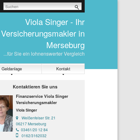
Viola Singer - Ihr
Versicherungsmakler in
Merseburg
...für Sie ein lohnenswerter Vergleich
Geldanlage
Kontakt
Kontaktieren Sie uns
Finanzservice Viola Singer
Versicherungsmakler
Viola Singer
Weißenfelser Str. 21
06217 Merseburg
03461/20 12 84
0162/3162032