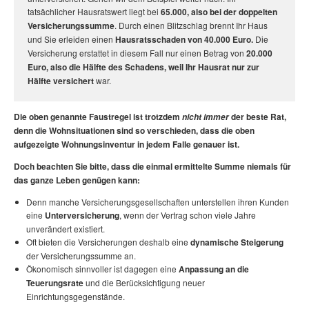
tatsächlicher Hausratswert liegt bei
65.000, also bei der doppelten
Versicherungssumme
. Durch einen Blitzschlag brennt Ihr Haus
und Sie erleiden einen
Hausratsschaden von 40.000 Euro.
Die
Versicherung erstattet in diesem Fall nur einen Betrag von
20.000
Euro, also die Hälfte des Schadens, weil Ihr Hausrat nur zur
Hälfte versichert
war.
Die oben genannte Faustregel ist trotzdem
der beste Rat,
nicht immer
denn die Wohnsituationen sind so verschieden, dass die oben
aufgezeigte
Wohnungsinventur
in jedem Falle genauer ist.
Doch beachten Sie bitte, dass die einmal ermittelte Summe niemals für
das ganze Leben genügen kann:
Denn manche Versicherungsgesellschaften unterstellen ihren Kunden
eine
Unterversicherung
, wenn der Vertrag schon viele Jahre
unverändert existiert.
Oft bieten die Versicherungen deshalb eine
dynamische Steigerung
der Versicherungssumme an.
Ökonomisch sinnvoller ist dagegen eine
Anpassung an die
Teuerungsrate
und die Berücksichtigung neuer
Einrichtungsgegenstände.