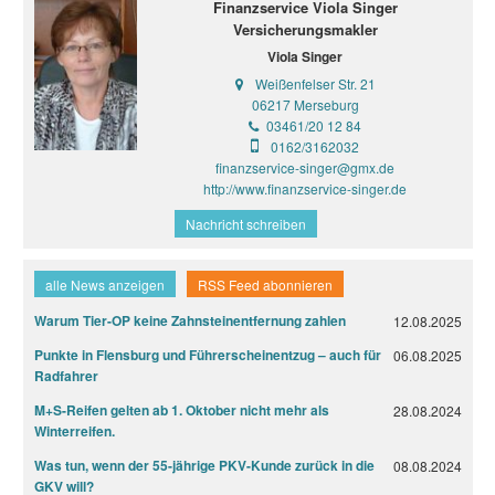
Finanzservice Viola Singer
Versicherungsmakler
Viola Singer
Weißenfelser Str. 21
06217 Merseburg
03461/20 12 84
0162/3162032
finanzservice-singer@gmx.de
http://www.finanzservice-singer.de
Nachricht schreiben
alle News anzeigen
RSS Feed abonnieren
Warum Tier-OP keine Zahnsteinentfernung zahlen
12.08.2025
Punkte in Flensburg und Führerscheinentzug – auch für
06.08.2025
Radfahrer
M+S-Reifen gelten ab 1. Oktober nicht mehr als
28.08.2024
Winterreifen.
Was tun, wenn der 55-jährige PKV-Kunde zurück in die
08.08.2024
GKV will?